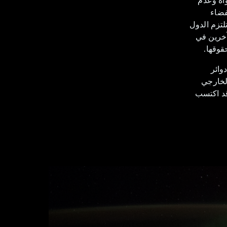
فضاء
لتزم الدول
آخرين في
قوقها.
وائر
الخارجي
قد اكتسب