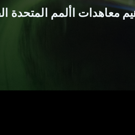
م معاهدات األمم المتحدة ال