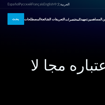
العربية
中文
English
Français
Русский
Español
بحث
ن
المساهمين
تمهيد
التعريفات الشائعة
المصطلحات
المختصرات
باره مجا لا