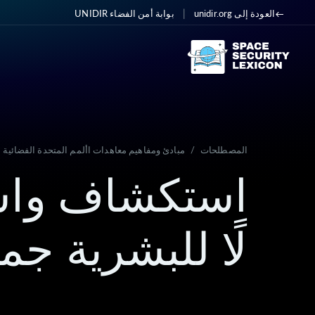
|
العودة إلى unidir.org
بوابة أمن الفضاء UNIDIR
المصطلحات
/
مبادئ ومفاهيم معاهدات األمم المتحدة الفضائية
استكشاف واستخ
لًا للبشرية جم