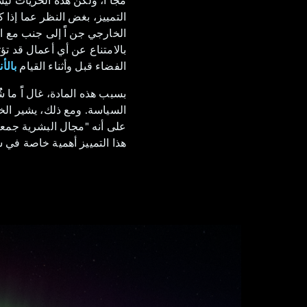
التمييز، بغض النظر عما إذا ك
الخارجي جن اًً إلى جنب مع 
بالامتناع عن أي أعمال قد ت
الفضاء قبل وأثناء القيام
بالأ
بسبب هذه المادة، غال اًً ما 
السياسة. ومع ذلك، يشير الخب
على أنه "مجال البشرية جمعا
هذا التمييز أهمية خاصة في س