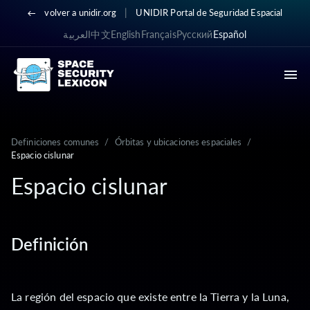
|
volver a unidir.org
UNIDIR Portal de Seguridad Espacial
العربية
中文
English
Français
Русский
Español
Definiciones comunes
/
Órbitas y ubicaciones espaciales
/
Espacio cislunar
Espacio cislunar
Definición
La región del espacio que existe entre la Tierra y la Luna,