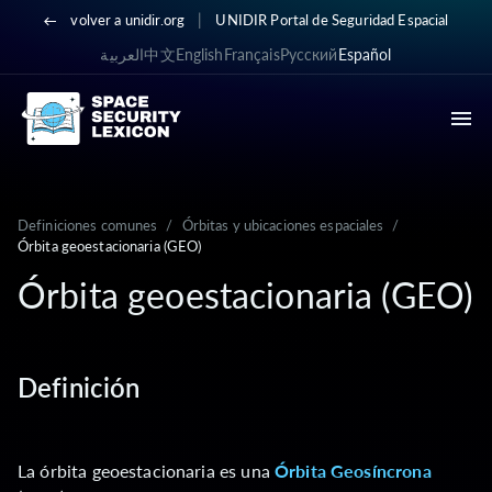
|
volver a unidir.org
UNIDIR Portal de Seguridad Espacial
العربية
中文
English
Français
Русский
Español
Definiciones comunes
/
Órbitas y ubicaciones espaciales
/
Órbita geoestacionaria (GEO)
Órbita geoestacionaria (GEO)
Definición
La órbita geoestacionaria es una
Órbita Geosíncrona