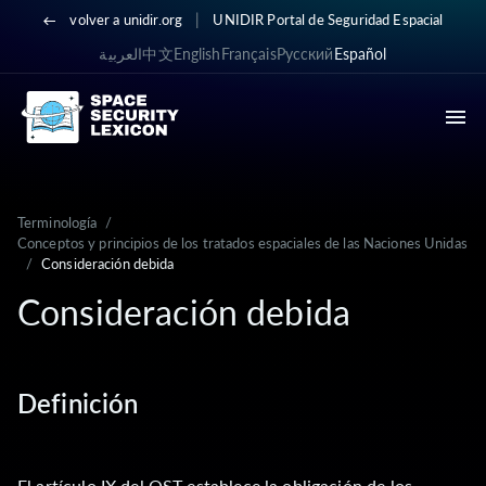
|
volver a unidir.org
UNIDIR Portal de Seguridad Espacial
العربية
中文
English
Français
Русский
Español
Terminología
/
Conceptos y principios de los tratados espaciales de las Naciones Unidas
/
Consideración debida
Consideración debida
Definición
El artículo IX del OST establece la obligación de los