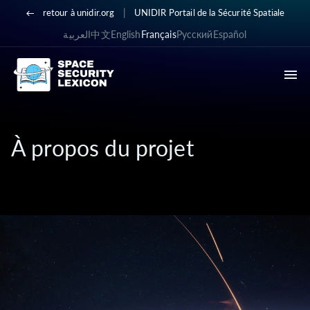
|
retour à unidir.org
UNIDIR Portail de la Sécurité Spatiale
العربية
中文
English
Français
Русский
Español
À propos du projet