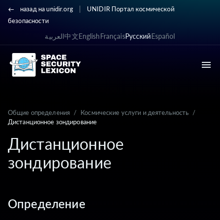
|
назад на unidir.org
UNIDIR Портал космической
безопасности
العربية
中文
English
Français
Русский
Español
Общие определения
/
Космические услуги и деятельность
/
Дистанционное зондирование
Дистанционное
зондирование
Определение