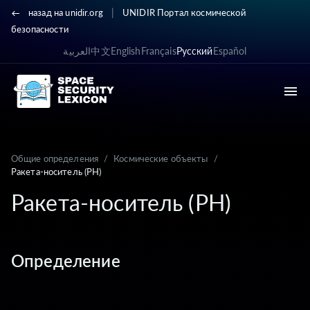
|
назад на unidir.org
UNIDIR Портал космической
безопасности
العربية
中文
English
Français
Русский
Español
Общие определения
/
Космические объекты
/
Ракета-носитель (РН)
Ракета-носитель (РН)
Определение