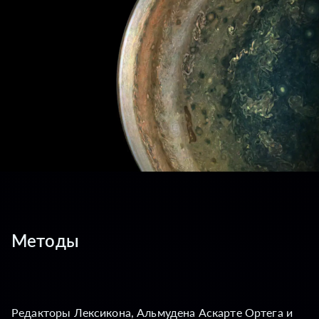
Методы
Редакторы Лексикона, Альмудена Аскарте Ортега и