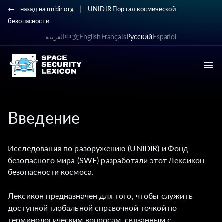
|
назад на unidir.org
UNIDIR Портал космической
безопасности
العربية
中文
English
Français
Русский
Español
Введение
Исследования по разоружению (UNIDIR) и Фонд
безопасного мира (SWF) разработали этот Лексикон
безопасности космоса.
Лексикон предназначен для того, чтобы служить
доступной глобальной справочной точкой по
терминологическим вопросам, связанным с