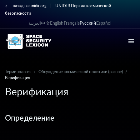
|
назад на unidir.org
UNIDIR Портал космической
безопасности
العربية
中文
English
Français
Русский
Español
Терминология
/
Обсуждение космической политики (разное)
/
Верификация
Верификация
Определение