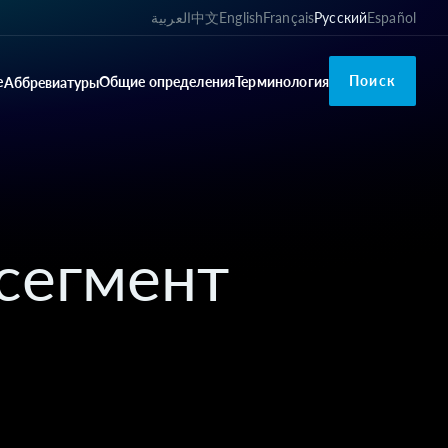
العربية
中文
English
Français
Русский
Español
Поиск
е
Общие определения
Терминология
Аббревиатуры
сегмент