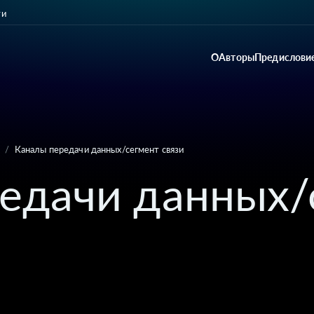
ти
О
Авторы
Предислови
/
Каналы передачи данных/сегмент связи
едачи данных/