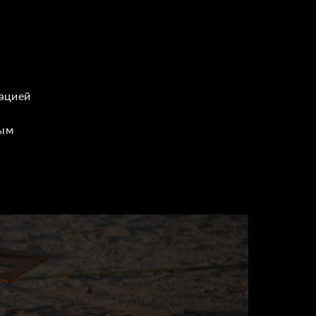
мацией
ным