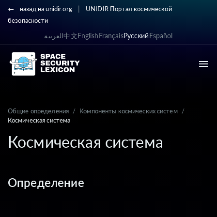
|
назад на unidir.org
UNIDIR Портал космической
безопасности
العربية
中文
English
Français
Русский
Español
Общие определения
/
Компоненты космических систем
/
Космическая система
Космическая система
Определение