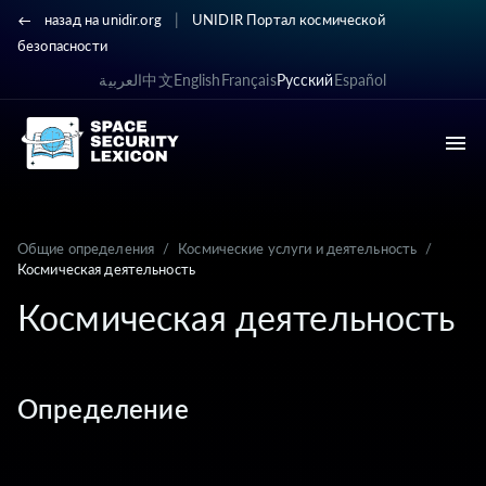
|
назад на unidir.org
UNIDIR Портал космической
безопасности
العربية
中文
English
Français
Русский
Español
Общие определения
/
Космические услуги и деятельность
/
Космическая деятельность
Космическая деятельность
Определение